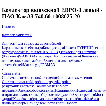
Коллектор выпускной ЕВРО-3 левый /
ПАО КамАЗ 740.60-1008025-20
Главная
-
Каталог запчастей
-
Запчасти для грузовых автомобилей
Карданные валы
Фильтра
Компрессора
Насосы ГУР
РТИ
Рычаги
регулировочные (аналог HALDEX)
Запчасти для Cummins
(Камминз)
WABCO
Аксессуары
Топливные баки
Облицовка
для грузовых автомобилей
Запчасти для грузовых
автомобилей
Макспауэр
ГАЗ
МАЗ
-
Двигатель
Система выпуска газов
Сцепление
Система охлаждения
Система питания
Коробка передач
Коробка
раздаточная
Тормоза
Кабина
Метизы
Мост
передний
Электрооборудование
Подшипники
Подвеска
Инструм
и принадлежности
Рама
Управление рулевое
Ось передняя
Мост
задний
Коробка отбора мощности
Оперенье кабины
Колёса и
шины
Приборы
Принадлежности кабины
Мост