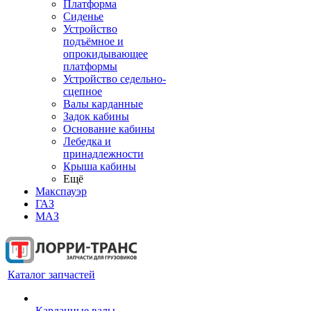
Платформа
Сиденье
Устройство
подъёмное и
опрокидывающее
платформы
Устройство седельно-
сцепное
Валы карданные
Задок кабины
Основание кабины
Лебедка и
принадлежности
Крыша кабины
Ещё
Макспауэр
ГАЗ
МАЗ
Каталог запчастей
Карданные валы