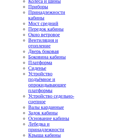
Колёса и шины
Приборы
Принадлежности
кабины
Мост средний
Передок кабины
Окно ветровое
Вентиляция и
отопление
Дверь боковая
Боковина кабины
Платформа
Сиденье
Устройство
подъёмное и
опрокидывающее
платформы
Устройство седельно-
сцепное
Валы карданные
Задок кабины
Основание кабины
Лебедка и
принадлежности
Крыша кабины