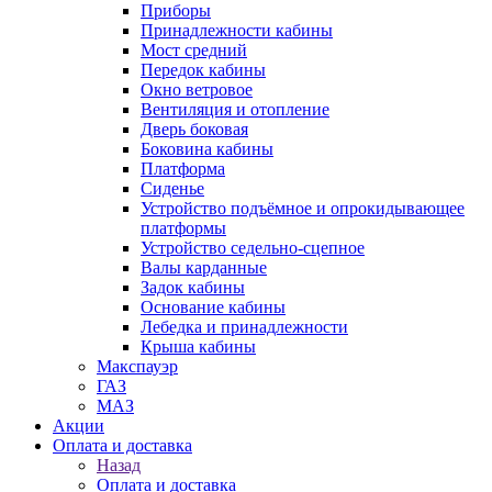
Приборы
Принадлежности кабины
Мост средний
Передок кабины
Окно ветровое
Вентиляция и отопление
Дверь боковая
Боковина кабины
Платформа
Сиденье
Устройство подъёмное и опрокидывающее
платформы
Устройство седельно-сцепное
Валы карданные
Задок кабины
Основание кабины
Лебедка и принадлежности
Крыша кабины
Макспауэр
ГАЗ
МАЗ
Акции
Оплата и доставка
Назад
Оплата и доставка