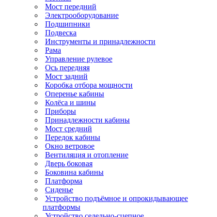
Мост передний
Электрооборудование
Подшипники
Подвеска
Инструменты и принадлежности
Рама
Управление рулевое
Ось передняя
Мост задний
Коробка отбора мощности
Оперенье кабины
Колёса и шины
Приборы
Принадлежности кабины
Мост средний
Передок кабины
Окно ветровое
Вентиляция и отопление
Дверь боковая
Боковина кабины
Платформа
Сиденье
Устройство подъёмное и опрокидывающее
платформы
Устройство седельно-сцепное