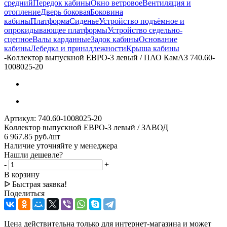
средний
Передок кабины
Окно ветровое
Вентиляция и
отопление
Дверь боковая
Боковина
кабины
Платформа
Сиденье
Устройство подъёмное и
опрокидывающее платформы
Устройство седельно-
сцепное
Валы карданные
Задок кабины
Основание
кабины
Лебедка и принадлежности
Крыша кабины
-
Коллектор выпускной ЕВРО-3 левый / ПАО КамАЗ 740.60-
1008025-20
Артикул:
740.60-1008025-20
Коллектор выпускной ЕВРО-3 левый / ЗАВОД
6 967.85
руб.
/шт
Наличие уточняйте у менеджера
Нашли дешевле?
-
+
В корзину
ᐅ Быстрая заявка!
Поделиться
Цена действительна только для интернет-магазина и может