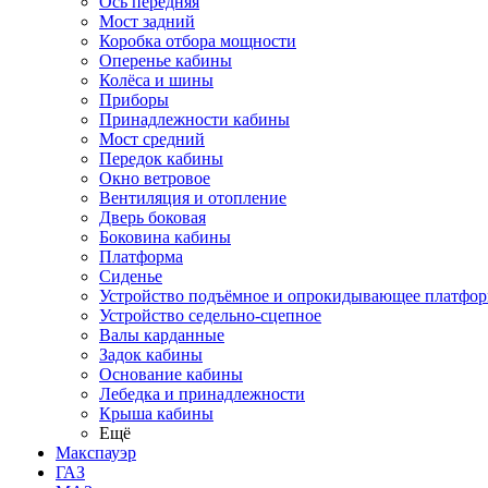
Ось передняя
Мост задний
Коробка отбора мощности
Оперенье кабины
Колёса и шины
Приборы
Принадлежности кабины
Мост средний
Передок кабины
Окно ветровое
Вентиляция и отопление
Дверь боковая
Боковина кабины
Платформа
Сиденье
Устройство подъёмное и опрокидывающее платфо
Устройство седельно-сцепное
Валы карданные
Задок кабины
Основание кабины
Лебедка и принадлежности
Крыша кабины
Ещё
Макспауэр
ГАЗ