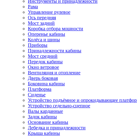
Инструменты и принадлежности
Рама
Управление рулевое
Ось передняя
Мост задний
Коробка отбора мощности
Оперенье кабины
Колёса и шины
Приборы
Принадлежности кабины
Мост средний
Передок кабины
Окно ветровое
Вентиляция и отопление
Дверь боковая
Боковина кабины
Платформа
Сиденье
Устройство подъёмное и опрокидывающее платфо
Устройство седельно-сцепное
Валы карданные
Задок кабины
Основание кабины
Лебедка и принадлежности
Крыша кабины