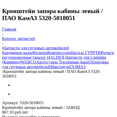
Кронштейн запора кабины левый /
ПАО КамАЗ 5320-5018051
Главная
-
Каталог запчастей
-
Запчасти для грузовых автомобилей
Карданные валы
Фильтра
Компрессора
Насосы ГУР
РТИ
Рычаги
регулировочные (аналог HALDEX)
Запчасти для Cummins
(Камминз)
WABCO
Аксессуары
Топливные баки
Облицовка
для грузовых автомобилей
Макспауэр
ГАЗ
МАЗ
-
Кронштейн запора кабины левый / ПАО КамАЗ 5320-
5018051
Артикул:
5320-5018051
Кронштейн запора кабины левый / ЗАВОД
867.10
руб.
/шт
Наличие уточняйте у менеджера