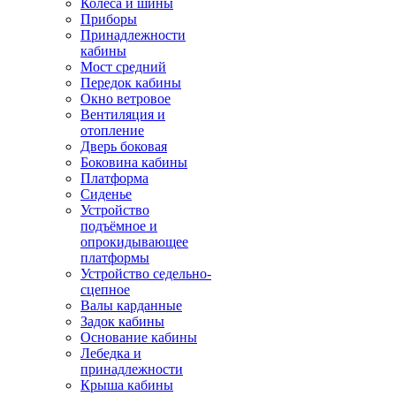
Колёса и шины
Приборы
Принадлежности
кабины
Мост средний
Передок кабины
Окно ветровое
Вентиляция и
отопление
Дверь боковая
Боковина кабины
Платформа
Сиденье
Устройство
подъёмное и
опрокидывающее
платформы
Устройство седельно-
сцепное
Валы карданные
Задок кабины
Основание кабины
Лебедка и
принадлежности
Крыша кабины