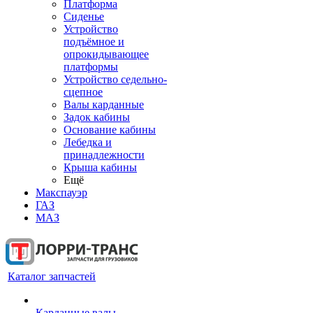
Платформа
Сиденье
Устройство
подъёмное и
опрокидывающее
платформы
Устройство седельно-
сцепное
Валы карданные
Задок кабины
Основание кабины
Лебедка и
принадлежности
Крыша кабины
Ещё
Макспауэр
ГАЗ
МАЗ
Каталог запчастей
Карданные валы