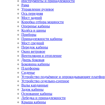
Инструменты и принадлежности
Рама
Управление рулевое
Ось передняя
Мост задний
Коробка отбора мощности
Оперенье кабины
Колёса и шины
Приборы
Принадлежности кабины
Мост средний
Передок кабины
Окно ветровое
Вентиляция и отопление
Дверь боковая
Боковина кабины
Платформа
Сиденье
Устройство подъёмное и опрокидывающее платфо
Устройство седельно-сцепное
Валы карданные
Задок кабины
Основание кабины
Лебедка и принадлежности
Крыша кабины