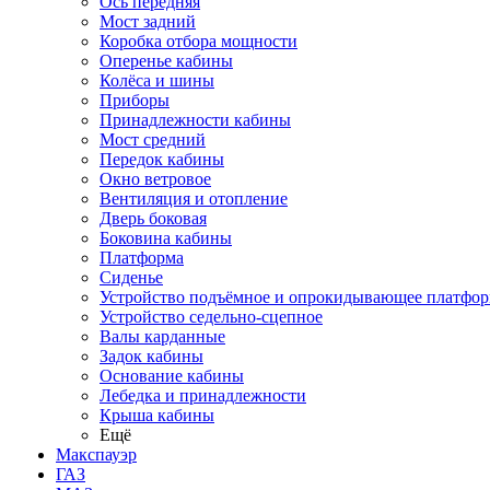
Ось передняя
Мост задний
Коробка отбора мощности
Оперенье кабины
Колёса и шины
Приборы
Принадлежности кабины
Мост средний
Передок кабины
Окно ветровое
Вентиляция и отопление
Дверь боковая
Боковина кабины
Платформа
Сиденье
Устройство подъёмное и опрокидывающее платфо
Устройство седельно-сцепное
Валы карданные
Задок кабины
Основание кабины
Лебедка и принадлежности
Крыша кабины
Ещё
Макспауэр
ГАЗ