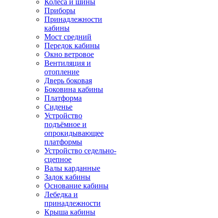
Колёса и шины
Приборы
Принадлежности
кабины
Мост средний
Передок кабины
Окно ветровое
Вентиляция и
отопление
Дверь боковая
Боковина кабины
Платформа
Сиденье
Устройство
подъёмное и
опрокидывающее
платформы
Устройство седельно-
сцепное
Валы карданные
Задок кабины
Основание кабины
Лебедка и
принадлежности
Крыша кабины