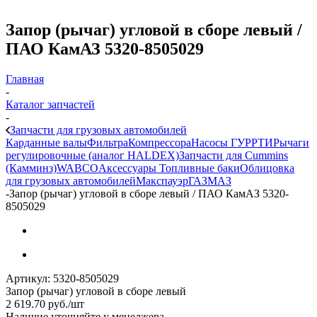
Запор (рычаг) угловой в сборе левый /
ПАО КамАЗ 5320-8505029
Главная
-
Каталог запчастей
-
Запчасти для грузовых автомобилей
Карданные валы
Фильтра
Компрессора
Насосы ГУР
РТИ
Рычаги
регулировочные (аналог HALDEX)
Запчасти для Cummins
(Камминз)
WABCO
Аксессуары
Топливные баки
Облицовка
для грузовых автомобилей
Макспауэр
ГАЗ
МАЗ
-
Запор (рычаг) угловой в сборе левый / ПАО КамАЗ 5320-
8505029
Артикул:
5320-8505029
Запор (рычаг) угловой в сборе левый
2 619.70
руб.
/шт
Наличие уточняйте у менеджера