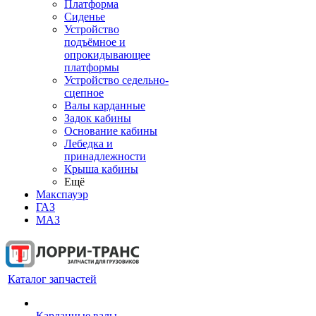
Платформа
Сиденье
Устройство
подъёмное и
опрокидывающее
платформы
Устройство седельно-
сцепное
Валы карданные
Задок кабины
Основание кабины
Лебедка и
принадлежности
Крыша кабины
Ещё
Макспауэр
ГАЗ
МАЗ
Каталог запчастей
Карданные валы