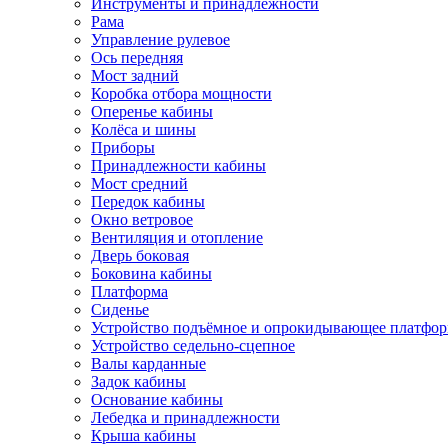
Инструменты и принадлежности
Рама
Управление рулевое
Ось передняя
Мост задний
Коробка отбора мощности
Оперенье кабины
Колёса и шины
Приборы
Принадлежности кабины
Мост средний
Передок кабины
Окно ветровое
Вентиляция и отопление
Дверь боковая
Боковина кабины
Платформа
Сиденье
Устройство подъёмное и опрокидывающее платфо
Устройство седельно-сцепное
Валы карданные
Задок кабины
Основание кабины
Лебедка и принадлежности
Крыша кабины