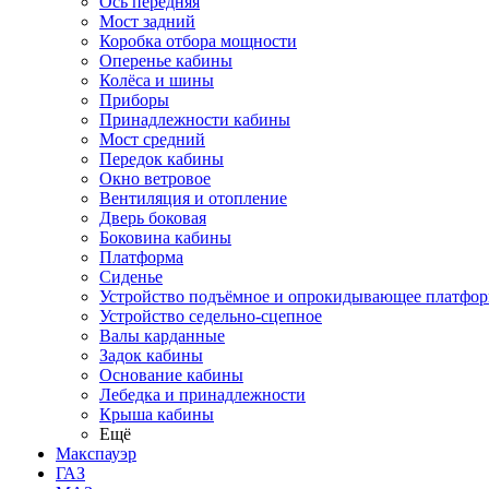
Ось передняя
Мост задний
Коробка отбора мощности
Оперенье кабины
Колёса и шины
Приборы
Принадлежности кабины
Мост средний
Передок кабины
Окно ветровое
Вентиляция и отопление
Дверь боковая
Боковина кабины
Платформа
Сиденье
Устройство подъёмное и опрокидывающее платфо
Устройство седельно-сцепное
Валы карданные
Задок кабины
Основание кабины
Лебедка и принадлежности
Крыша кабины
Ещё
Макспауэр
ГАЗ