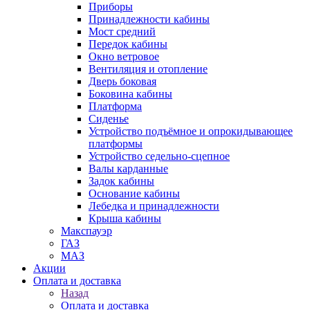
Приборы
Принадлежности кабины
Мост средний
Передок кабины
Окно ветровое
Вентиляция и отопление
Дверь боковая
Боковина кабины
Платформа
Сиденье
Устройство подъёмное и опрокидывающее
платформы
Устройство седельно-сцепное
Валы карданные
Задок кабины
Основание кабины
Лебедка и принадлежности
Крыша кабины
Макспауэр
ГАЗ
МАЗ
Акции
Оплата и доставка
Назад
Оплата и доставка