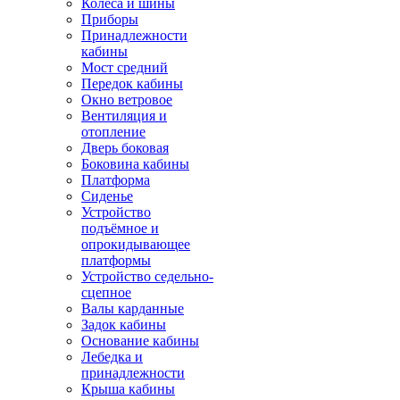
Колёса и шины
Приборы
Принадлежности
кабины
Мост средний
Передок кабины
Окно ветровое
Вентиляция и
отопление
Дверь боковая
Боковина кабины
Платформа
Сиденье
Устройство
подъёмное и
опрокидывающее
платформы
Устройство седельно-
сцепное
Валы карданные
Задок кабины
Основание кабины
Лебедка и
принадлежности
Крыша кабины