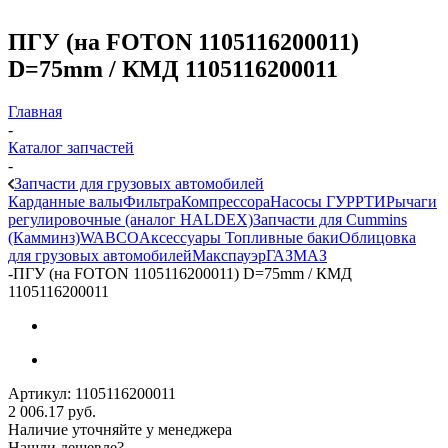
ПГУ (на FOTON 1105116200011)
D=75mm / КМД 1105116200011
Главная
-
Каталог запчастей
-
Запчасти для грузовых автомобилей
Карданные валы
Фильтра
Компрессора
Насосы ГУР
РТИ
Рычаги
регулировочные (аналог HALDEX)
Запчасти для Cummins
(Камминз)
WABCO
Аксессуары
Топливные баки
Облицовка
для грузовых автомобилей
Макспауэр
ГАЗ
МАЗ
-
ПГУ (на FOTON 1105116200011) D=75mm / КМД
1105116200011
Артикул:
1105116200011
2 006.17
руб.
Наличие уточняйте у менеджера
Нашли дешевле?