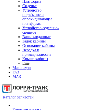
Платформа
Сиденье
Устройство
подъёмное и
опрокидывающее
платформы
Устройство седельно-
сцепное
Валы карданные
Задок кабины
Основание кабины
Лебедка и
принадлежности
Крыша кабины
Ещё
Макспауэр
ГАЗ
МАЗ
Каталог запчастей
Карданные валы